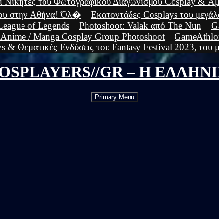
ι Νικητές του Φωτογραφικού Διαγωνισμού Cosplay & Αμφ
ίου στην Αθήνα! Όλ�
Εκατοντάδες Cosplays του μεγάλ
League of Legends
Photoshoot: Valak από The Nun
G
Anime / Manga Cosplay Group Photoshoot
GameAthlon
s & Θεματικές Ενδύσεις του Fantasy Festival 2023, του μ
OSPLAYERS//GR – Η ΕΛΛΗΝ
Skip
Primary Menu
to
content