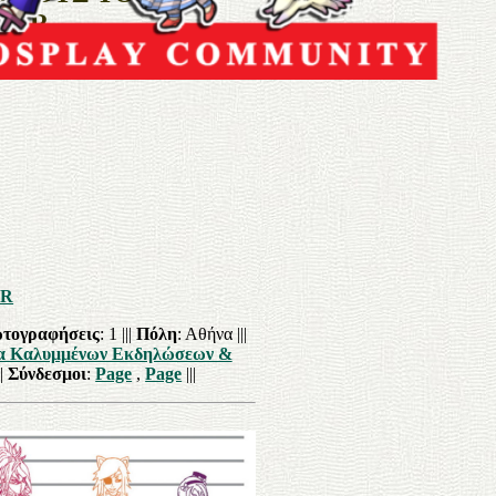
HER
ER
τογραφήσεις
: 1 |||
Πόλη
: Αθήνα |||
α Καλυμμένων Εκδηλώσεων &
||
Σύνδεσμοι
:
Page
,
Page
|||