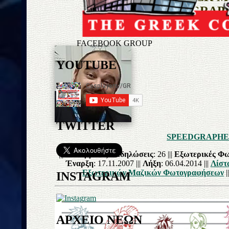
SPEEDGRAP
FACEBOOK GROUP
YOUTUBE
TWITTER
SPEEDGRAPH
|||
Καλυμμένες Εκδηλώσεις
: 26 |||
Εξωτερικές Φω
Έναρξη
: 17.11.2007 |||
Λήξη
: 06.04.2014 |||
Λίστ
Εξωτερικών Μαζικών Φωτογραφήσεων
|
INSTAGRAM
ΑΡΧΕΙΟ ΝΕΩΝ