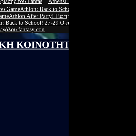
ίεσης του Fantas
AthensCon 2023, το απόλυτο
ου GameAthlon: Back to School! Όλες οι φώτο &
ameAthlon After Party! Για πρώτη φορά, αυτό το
: Back to School! 27-29 Οκτωβρίου στην Αθήνα!
εγάλου fantasy con
ΙΚΗ ΚΟΙΝΟΤΗΤΑ COSPLAY
Search