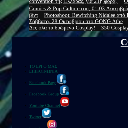
convention της Ελλάδας, για 21η φορά,
Ο
Comics & Pop Culture con, 01-03 Δεκεμβρ
βίντ
Photoshoot: Bewitching Nidalee από 
Σάββατο, 28 Οκτωβρίου στο GONG Athe
Δες όλα τα δρώμενα Cosplay!
350 Cosplay
C
ΤΟ ΕΡΓΟ ΜΑΣ
ΕΠΙΚΟΙΝΩΝΙΑ
Facebook Page
Facebook Group
Youtube Channel
Twitter