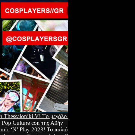
 Thessaloniki V! Tο μεγάλο japan & anime
 Pop Culture con της Αθήν
Ο φιλανθρωπικός
mic ‘N’ Play 2023! Το παλιότερο comics