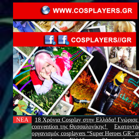
ΝΕΑ
18 Χρόνια Cosplay στην Ελλάδα! Γνώρισε 
convention της Θεσσαλονίκης!
Εκατοντάδ
οργανισμός cosplayers “Super Heroes GR” 