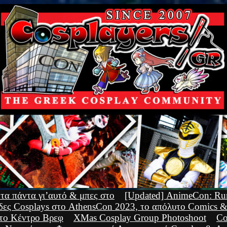
τα πάντα γι’αυτό & μπες στο
[Updated] AnimeCon: Run
ες Cosplays στο AthensCon 2023, το απόλυτο Comics &
στο Κέντρο Βρεφ
XMas Cosplay Group Photoshoot
Co