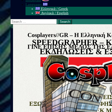
Instagram
Language:
Ελληνικά / Greek
Αγγλικά / English
Search
for:
Cosplayers//GR – H Ελληνική Κ
SPEEDGRAPHER – 
ΓΙΝΕ ΕΠΙΣΗΣ ΜΕΛΟΣ ΤΗΣ 
ΕΚΔΗΛΩΣΕΙΣ & Ε
ΜΑΖΙΚΕΣ ΦΩΤΟΓ
COSPLA
ΟΛΕΣ ΟΙ ΕΚΔΗΛΩΣΕΙ
ΕΞΩΤΕΡΙΚΕΣ ΦΩΤΟΓΡΑΦΗ
ΚΑΛΥΦΘΗΚΑΝ ΕΚ Μ