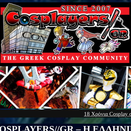
18 Χρόνια Cosplay στην Ελλάδα! Γνώρισε τα πάντα
OSPLAYERS//GR – Η ΕΛΛΗΝ