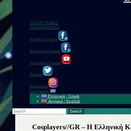
ΤΟ ΕΡΓΟ ΜΑΣ
ΕΠΙΚΟΙΝΩΝΙΑ
Facebook Page
Facebook Group
Youtube Channel
Twitter
Instagram
Language:
Ελληνικά / Greek
Αγγλικά / English
Search
for:
Cosplayers//GR – H Ελληνική Κ