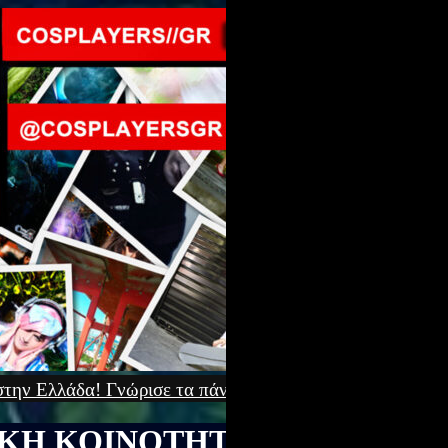
 γι’αυτό & μπες στο
[Updated] AnimeCon: Run Thessal
ΙΚΗ ΚΟΙΝΟΤΗΤΑ COSPLAY