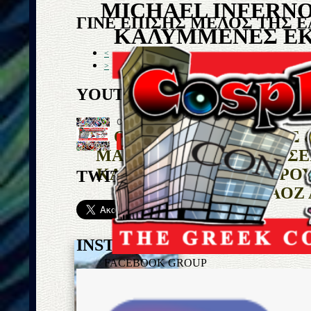
MICHAEL INFERNO
ΓΙΝΕ ΕΠΙΣΗΣ ΜΕΛΟΣ ΤΗΣ 
ΚΑΛΥΜΜΕΝΕΣ ΕΚ
<
COSPLA
>
YOUTUBE
ΟΛΕΣ ΟΙ ΕΚΔΗΛΩΣΕΙΣ 
ΜΑΖΙΚΕΣ ΦΩΤΟΓΡΑΦΗΣΕΙ
ΚΑΛΥΦΘΗΚΑΝ ΕΚ ΜΕΡΟΥ
TWITTER
INFERNOAOZ 
INSTAGRAM
FACEBOOK GROUP