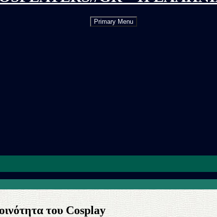
Skip
Primary Menu
to
content
οινότητα του Cosplay