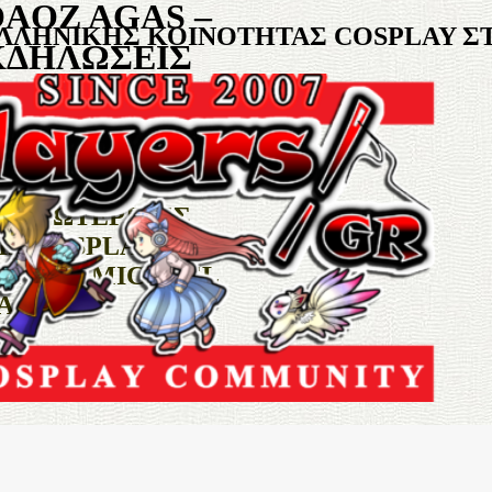
AOZ AGAS –
ΕΛΛΗΝΙΚΗΣ ΚΟΙΝΟΤΗΤΑΣ COSPLAY Σ
ΔΗΛΩΣΕΙΣ
Y
& ΕΞΩΤΕΡΙΚΕΣ
Σ COSPLAY ΠΟΥ
Σ ΤΟΥ
MICHAEL
AGAS