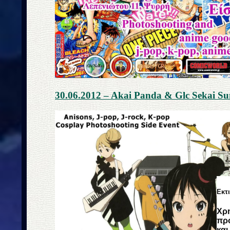
30.06.2012 – Akai Panda & Glc Sekai S
Εκτ
Χρη
προ
και