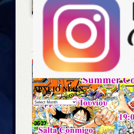
MICHAEL INFERNOA
|||
Καλυμμένες Εκδηλώσεις
: 27 |||
Εξωτερικές Φω
Έναρξη
: 30.06.2012 |||
Λήξη
: 18.02.2018 |||
Λίστ
Εξωτερικών Μαζικών Φωτογραφήσεων
ΑΡΧΕΙΟ ΝΕΩΝ
ΑΡΧΕΙΟ
ΝΕΩΝ