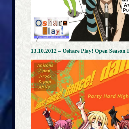
“Α
Ρυ
13.10.2012 – Oshare Play! Open Season 