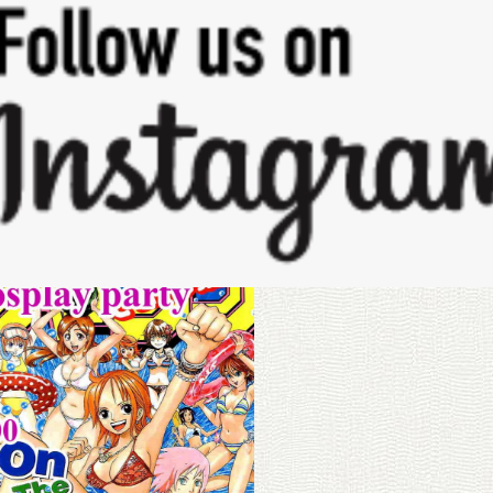
OZ AGAS
τογραφήσεις
: 1 |||
Πόλη
: Αθήνα |||
α Καλυμμένων Εκδηλώσεων &
|||
Σύνδεσμοι
:
Facebook
|||