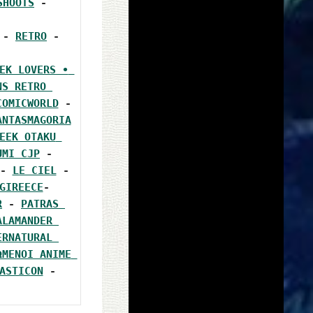
SHOOTS
 - 
 - 
RETRO
 - 
EK LOVERS • 
S RETRO 
COMICWORLD
 - 
ANTASMAGORIA
EEK OTAKU 
UMI CJP
 - 
- 
LE CIEL
 - 
GIREECE
- 
R
 - 
PATRAS 
ALAMANDER 
ERNATURAL 
ΩΜΕΝΟΙ ANIME 
ASTICON
 - 