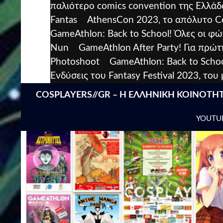
παλιότερο comics convention της Ελλάδ
Fantas
AthensCon 2023, το απόλυτο C
GameAthlon: Back to School! Όλες οι φώ
Nun
GameAthlon After Party! Για πρ
Photoshoot
GameAthlon: Back to Scho
Ενδύσεις του Fantasy Festival 2023, του
Search
COSPLAYERS//GR – Η ΕΛΛΗΝΙΚΗ ΚΟΙΝΟΤΗ
YOUTU