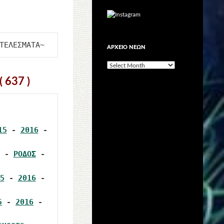
ΑΡΧΕΙΟ ΝΕΩΝ
ΑΡΧΕΙΟ
ΝΕΩΝ
 637 )
15
 - 
2016
 - 
 - 
ΡΟΔΟΣ
 - 
5
 - 
2016
 - 
5
 - 
2016
 - 