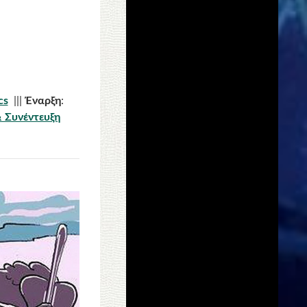
cs
|||
Έναρξη
:
 Συνέντευξη