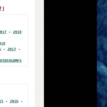
 )
017
 - 
2018
018
6
 - 
2017
 - 
VIDEOGAMES
15
 - 
2016
 - 