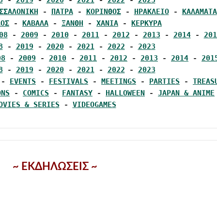
8
 - 
2019
 - 
2020
 - 
2021
 - 
2022
 - 
2023
ΣΣΑΛΟΝΙΚΗ
 - 
ΠΑΤΡΑ
 - 
ΚΟΡΙΝΘΟΣ
 - 
ΗΡΑΚΛΕΙΟ
 - 
ΚΑΛΑΜΑΤΑ
ΛΟΣ
 - 
ΚΑΒΑΛΑ
 - 
ΞΑΝΘΗ
 - 
ΧΑΝΙΑ
 - 
ΚΕΡΚΥΡΑ
08
 - 
2009
 - 
2010
 - 
2011
 - 
2012
 - 
2013
 - 
2014
 - 
201
8
 - 
2019
 - 
2020
 - 
2021
 - 
2022
 - 
2023
08
 - 
2009
 - 
2010
 - 
2011
 - 
2012
 - 
2013
 - 
2014
 - 
201
8
 - 
2019
 - 
2020
 - 
2021
 - 
2022
 - 
2023
 - 
EVENTS
 - 
FESTIVALS
 - 
MEETINGS
 - 
PARTIES
 - 
TREAS
ONS
 - 
COMICS
 - 
FANTASY
 - 
HALLOWEEN
 - 
JAPAN & ANIME
OVIES & SERIES
 - 
VIDEOGAMES
~ ΕΚΔΗΛΩΣΕΙΣ ~