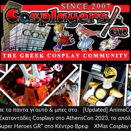
ε τα πάντα γι’αυτό & μπες στο
[Updated] AnimeCon
Εκατοντάδες Cosplays στο AthensCon 2023, το απόλ
“Super Heroes GR” στο Κέντρο Βρεφ
XMas Cosplay 