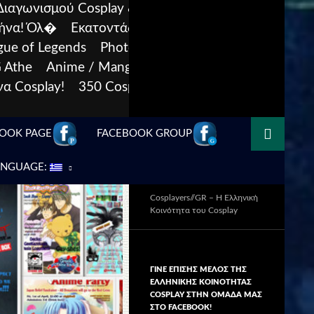
Διαγωνισμού Cosplay & Αμφίεσης του
θήνα! Όλ�
Εκατοντάδες Cosplays του μεγάλου
gue of Legends
Photoshoot: Valak από The
 Athe
Anime / Manga Cosplay Group
α Cosplay!
350 Cosplays & Θεματικές
SKIP TO CONTENT
OOK PAGE
FACEBOOK GROUP
ANGUAGE:
Cosplayers//GR – H Ελληνική
Κοινότητα του Cosplay
ΓΙΝΕ ΕΠΙΣΗΣ ΜΕΛΟΣ ΤΗΣ
ΕΛΛΗΝΙΚΗΣ ΚΟΙΝΟΤΗΤΑΣ
COSPLAY ΣΤΗΝ ΟΜΑΔΑ ΜΑΣ
ΣΤΟ FACΕBOOK!