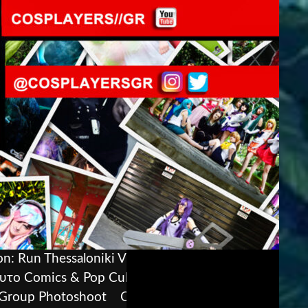
: Run Thessaloniki V! Tο μεγάλο japan &
υτο Comics & Pop Culture con της Αθήν
Ο
Group Photoshoot
Comic ‘N’ Play 2023! Το