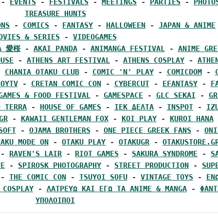
 - 
EVENTS
 - 
FESTIVALS
 - 
MEETINGS
 - 
PARTIES
 - 
PHOTO
TREASURE HUNTS
ONS
 - 
COMICS
 - 
FANTASY
 - 
HALLOWEEN
 - 
JAPAN & ANIME
OVIES & SERIES
 - 
VIDEOGAMES
RA 愛桜
 - 
AKAI PANDA
 - 
ANIMANGA FESTIVAL
 - 
ANIME GRE
OUSE
 - 
ATHENS ART FESTIVAL
 - 
ATHENS COSPLAY
 - 
ATHEN
- 
CHANIA OTAKU CLUB
 - 
COMIC 'N' PLAY
 - 
COMICDOM
 - 
BOYTV
 - 
CRETAN COMIC CON
 - 
CYBERCUT
 - 
EFANTASY
 - 
F
GAMES & FOOD FESTIVAL
 - 
GAMESPACE
 - 
GLC SEKAI
 - 
GR
O TERRA
 - 
HOUSE OF GAMES
 - 
IEK ΔΕΛΤΑ
 - 
INSPOT
 - 
IZ
GR
 - 
KAWAII GENTLEMAN FOX
 - 
KOI PLAY
 - 
KUROI HANA
 
SOFT
 - 
OJAMA BROTHERS
 - 
ONE PIECE GREEK FANS
 - 
ONI
TAKU MODE ON
 - 
OTAKU PLAY
 - 
OTAKUGR
 - 
OTAKUSTORE.G
 - 
RAVEN'S LAIR
 - 
RIOT GAMES
 - 
SAKURA SYNDROME
 - 
S
VE
 - 
SPIROSK PHOTOGRAPHY
 - 
STREET PRODUCTION
 - 
SUP
 - 
THE COMIC CON
 - 
TSUYOI SOFU
 - 
VINTAGE TOYS
 - 
ΕΝ
 COSPLAY
 - 
ΛΑΤΡΕΥΩ ΚΑΙ ΕΓΩ ΤΑ ANIME & MANGA
 - 
ΦANT
ΥΠΟΛΟΙΠΟΙ