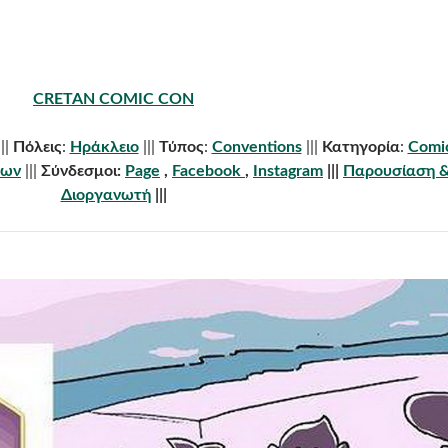
CRETAN COMIC CON
|||
Πόλεις
:
Ηράκλειο
|||
Τύπος
:
Conventions
|||
Κατηγορία
:
Comi
εων
|||
Σύνδεσμοι:
Page
,
Facebook
,
Instagram
|||
Παρουσίαση &
Διοργανωτή
|||