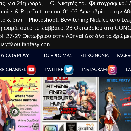
ας, για 21η φορά,
Οι Νικητές του Φωτογραφικού 
omics & Pop Culture con, 01-03 Δεκεμβρίου στην Α
το & βίντ
Photoshoot: Bewitching Nidalee από Lea
ώτη φορά, αυτό το Σάββατο, 28 Οκτωβρίου στο GONG
ol! 27-29 Οκτωβρίου στην Αθήνα! Δες όλα τα δρώμεν
 μεγάλου fantasy con
ΤΑ COSPLAY
ΤΟ ΕΡΓΟ ΜΑΣ
ΕΠΙΚΟΙΝΩΝΙΑ
FACEB
BE CHANNEL
TWITTER
INSTAGRAM
L