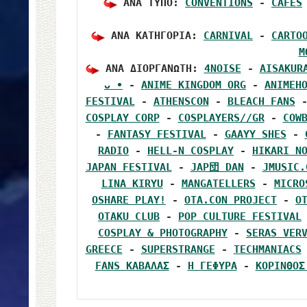
 ΑΝΑ ΤΥΠΟ: 
CONVENTIONS
 - 
CAFES
 ΑΝΑ ΚΑΤΗΓΟΡΙΑ: 
CARNIVAL
 - 
CARTO
M
 ΑΝΑ ΔΙΟΡΓΑΝΩΤΗ: 
4NOISE
 - 
AISAKU
ᴗ •
 - 
ANIME KINGDOM ORG
 - 
ANIMEH
FESTIVAL
 - 
ATHENSCON
 - 
BLEACH FANS
 
COSPLAY CORP
 - 
COSPLAYERS//GR
 - 
COW
- 
FANTASY FESTIVAL
 - 
GAAYY SHES
 - 
RADIO
 - 
HELL-N COSPLAY
 - 
HIKARI N
JAPAN FESTIVAL
 - 
JAP団 DAN
 - 
JMUSIC.
LINA KIRYU
 - 
MANGATELLERS
 - 
MICRO
OSHARE PLAY!
 - 
OTA.CON PROJECT
 - 
O
OTAKU CLUB
 - 
POP CULTURE FESTIVAL
COSPLAY & PHOTOGRAPHY
 - 
SERAS VER
GREECE
 - 
SUPERSTRANGE
 - 
TECHMANIACS
FANS ΚΑΒΑΛΑΣ
 - 
Η ΓΕΦΥΡΑ
 - 
ΚΟΡΙΝΘΟΣ